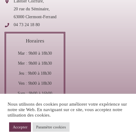
Latelier Coiffure,
20 rue du Séminaire,
63000 Clermont-Ferrand
04 73 24 18 80
Horaires
Mar : 9h00 à 18h30
Mer : 9h00 à 18h30
Jeu : 9h00 à 18h30
Ven : 9h00 à 18h30
Sam : 9h00 à 16h00
Nous utilisons des cookies pour améliorer votre expérience sur
notre site Web. En naviguant sur ce site, vous acceptez notre
utilisation des cookies.
LATELIER COIFFURE 2021 – Tous droits réservés – Réalisé par
COQPIT
–
Accepter
Paramètre cookies
Mention légales