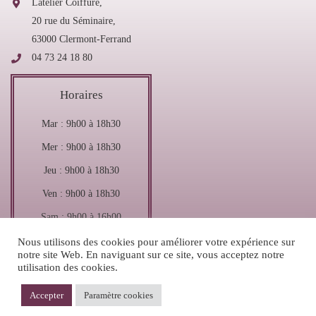
Latelier Coiffure,
20 rue du Séminaire,
63000 Clermont-Ferrand
04 73 24 18 80
Horaires
Mar : 9h00 à 18h30
Mer : 9h00 à 18h30
Jeu : 9h00 à 18h30
Ven : 9h00 à 18h30
Sam : 9h00 à 16h00
Nous utilisons des cookies pour améliorer votre expérience sur
notre site Web. En naviguant sur ce site, vous acceptez notre
utilisation des cookies.
LATELIER COIFFURE 2021 – Tous droits réservés – Réalisé par
COQPIT
–
Accepter
Paramètre cookies
Mention légales